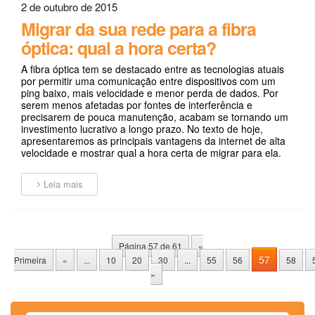
2 de outubro de 2015
Migrar da sua rede para a fibra
óptica: qual a hora certa?
A fibra óptica tem se destacado entre as tecnologias atuais
por permitir uma comunicação entre dispositivos com um
ping baixo, mais velocidade e menor perda de dados. Por
serem menos afetadas por fontes de interferência e
precisarem de pouca manutenção, acabam se tornando um
investimento lucrativo a longo prazo. No texto de hoje,
apresentaremos as principais vantagens da internet de alta
velocidade e mostrar qual a hora certa de migrar para ela.
Leia mais
Página 57 de 61
«
57
Primeira
«
...
10
20
30
...
55
56
58
»