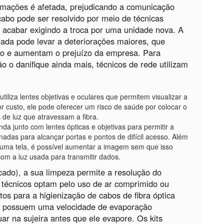
ormações é afetada, prejudicando a comunicação
cabo pode ser resolvido por meio de técnicas
, acabar exigindo a troca por uma unidade nova. A
ada pode levar a deteriorações maiores, que
bo e aumentam o prejuízo da empresa. Para
ão o danifique ainda mais, técnicos de rede utilizam
utiliza lentes objetivas e oculares que permitem visualizar a
 custo, ele pode oferecer um risco de saúde por colocar o
 de luz que atravessam a fibra.
da junto com lentes ópticas e objetivas para permitir a
adas para alcançar portas e pontos de difícil acesso. Além
e uma tela, é possível aumentar a imagem sem que isso
com a luz usada para transmitir dados.
icado), a sua limpeza permite a resolução do
 técnicos optam pelo uso de ar comprimido ou
eitos para a higienização de cabos de fibra óptica
s possuem uma velocidade de evaporação
ar na sujeira antes que ele evapore. Os kits