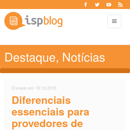
Toggl
Destaque
,
Notícias
Enviado em 16.10.2015
Diferenciais
essenciais para
provedores de