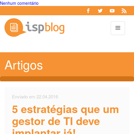
Nenhum comentário
Toggl
Artigos
Enviado em 22.04.2016
5 estratégias que um
gestor de TI deve
implantar já!