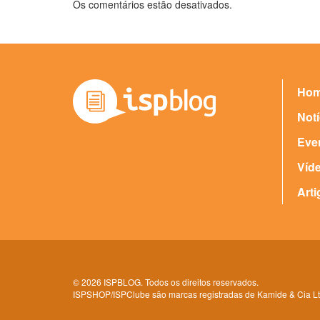
Os comentários estão desativados.
Ho
Notí
Eve
Víd
Arti
© 2026 ISPBLOG. Todos os direitos reservados.
ISPSHOP/ISPClube são marcas registradas de Kamide & Cia Lt