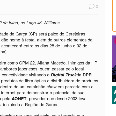
0
2 de julho, no Lago JK Williams
idade de Garça (SP) será palco do Cerejeiras
e dão nome à festa, além de outros elementos da
l acontecerá entre os dias 28 de junho e 02 de
ena).
leira como CPM 22, Allana Macedo, Inimigos da HP
 tambores japoneses, quem passar pelo local
 conectividade visitando o
Digital Truck
da
DPR
e produtos de fibra óptica e distribuidora de produtos
da dentro de um caminhão
show
em parceria com a
internet para demonstrar o potencial da sua
a pela
AONET
, provedor que desde 2003 leva
s, incluindo a Região de Garça.
nhecida por seus cafezais, pela ferrovia que