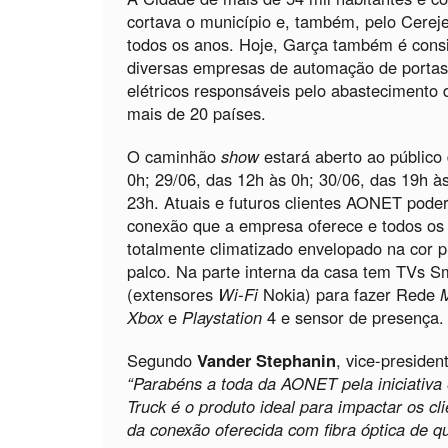
cortava o município e, também, pelo Cereje
todos os anos. Hoje, Garça também é consi
diversas empresas de automação de portas 
elétricos responsáveis pelo abastecimento
mais de 20 países.
O caminhão
show
estará aberto ao público 
0h; 29/06, das 12h às 0h; 30/06, das 19h à
23h. Atuais e futuros clientes AONET poder
conexão que a empresa oferece e todos os 
totalmente climatizado envelopado na cor 
palco. Na parte interna da casa tem TVs Sm
(extensores
Wi-Fi
Nokia) para fazer Rede
Xbox
e
Playstation
4 e sensor de presença.
Segundo
Vander Stephanin
, vice-preside
“Parabéns a toda da AONET pela iniciativa 
Truck é o produto ideal para impactar os c
da conexão oferecida com fibra óptica de 