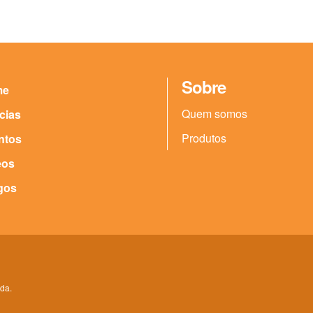
Sobre
me
Quem somos
cias
Produtos
ntos
eos
gos
da.