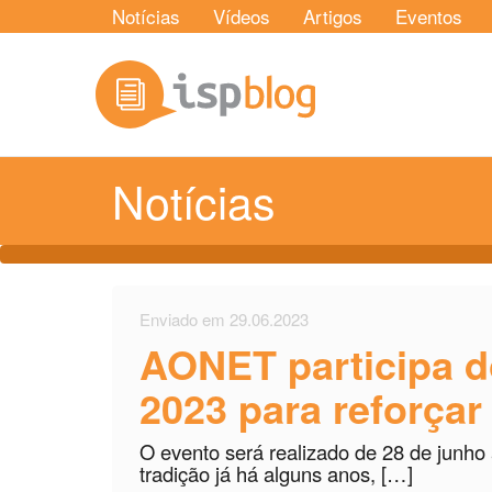
Notícias
Vídeos
Artigos
Eventos
Notícias
Enviado em 29.06.2023
AONET participa do
2023 para reforça
O evento será realizado de 28 de junho
tradição já há alguns anos, […]