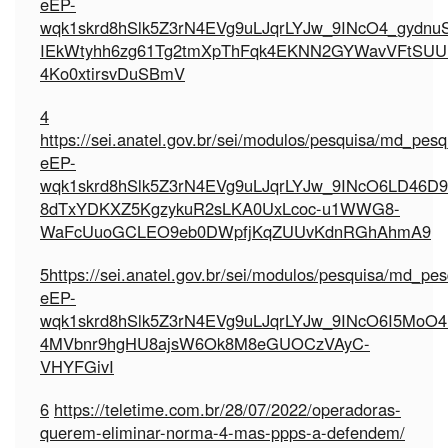
eEP-
wqk1skrd8hSlk5Z3rN4EVg9uLJqrLYJw_9INcO4_gydnu
IEkWtyhh6zg61Tg2tmXpThFqk4EKNN2GYWavVFtSUU
4Ko0xtirsvDuSBmV
4
https://sei.anatel.gov.br/sei/modulos/pesquisa/md_pe
eEP-
wqk1skrd8hSlk5Z3rN4EVg9uLJqrLYJw_9INcO6LD46D9
8dTxYDKXZ5KgzykuR2sLKA0UxLcoc-u1WWG8-
WaFcUuoGCLEO9eb0DWpfjKqZUUvKdnRGhAhmA9
5
https://sei.anatel.gov.br/sei/modulos/pesquisa/md_p
eEP-
wqk1skrd8hSlk5Z3rN4EVg9uLJqrLYJw_9INcO6I5MoO4
4MVbnr9hgHU8ajsW6Ok8M8eGUOCzVAyC-
VHYFGivI
6
https://teletime.com.br/28/07/2022/operadoras-
querem-eliminar-norma-4-mas-ppps-a-defendem/