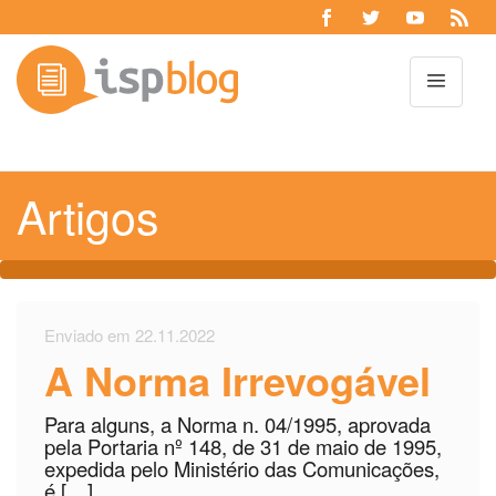
Toggl
Artigos
Enviado em 22.11.2022
A Norma Irrevogável
Para alguns, a Norma n. 04/1995, aprovada
pela Portaria nº 148, de 31 de maio de 1995,
expedida pelo Ministério das Comunicações,
é […]