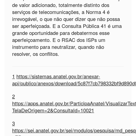
de valor adicionado, totalmente distinto dos
serviços de telecomunicações, a Norma 4 é
irrevogável, o que não quer dizer que não possa
ser aperfeiçoada. E a Consulta Pública 41 é uma
grande oportunidade para debatermos esse
aperfeiçoamento. E o RSAC dos ISPs um
instrumento para neutralizar, quando não
resolver, os conflitos.
1
https://sistemas.anatel.gov.br/anexar-
api/publico/anexos/download/5c87f7cb798332bf9d890d
2
https://apps.anatel.gov.br/ParticipaAnatel/VisualizarTe
TelaDeOrigem=2&ConsultaId=10021
3
https://sei.anatel.gov.br/sei/modulos/pesquisa/md_pe