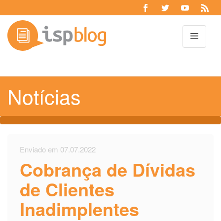
Toggl
Notícias
Enviado em 07.07.2022
Cobrança de Dívidas
de Clientes
Inadimplentes