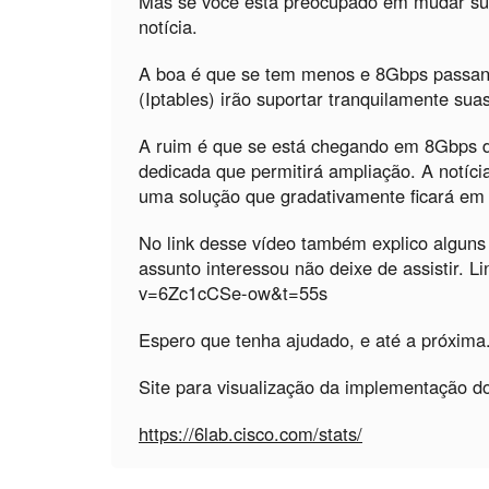
Mas se você está preocupado em mudar su
notícia.
A boa é que se tem menos e 8Gbps passan
(Iptables) irão suportar tranquilamente sua
A ruim é que se está chegando em 8Gbps d
dedicada que permitirá ampliação. A notícia
uma solução que gradativamente ficará em t
No link desse vídeo também explico alguns
assunto interessou não deixe de assistir. 
v=6Zc1cCSe-ow&t=55s
Espero que tenha ajudado, e até a próxima
Site para visualização da implementação 
https://6lab.cisco.com/stats/