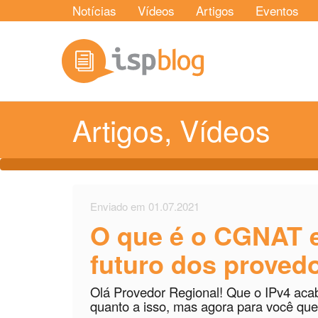
Notícias
Vídeos
Artigos
Eventos
Artigos
,
Vídeos
Enviado em 01.07.2021
O que é o CGNAT e
futuro dos proved
Olá Provedor Regional! Que o IPv4 acab
quanto a isso, mas agora para você que