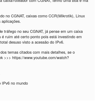
a caixa/roteador com CGNAT, tenho uma boa e má
do no CGNAT, caixas como CCR(Mikrotik), Linux
s aplicações.
e tráfego no seu CGNAT, já pense em um caixa
 é ruim até certo ponto pois está investindo em
otal desuso visto a acessão do IPv6.
 dos temas citados com mais detalhes, se o
Link >>> https://www.youtube.com/watch?
.
do IPv6 no mundo