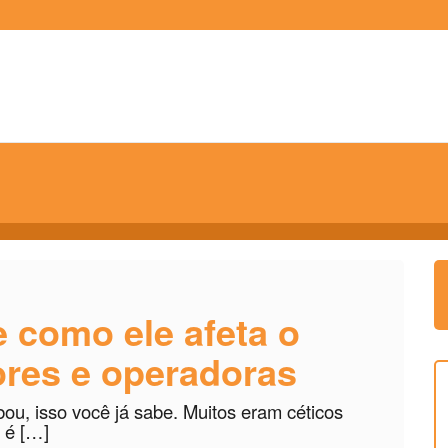
 como ele afeta o
ores e operadoras
ou, isso você já sabe. Muitos eram céticos
 é […]