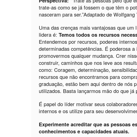
Perspectiva: “
Trate as pessoas pelo que e
trate-as como se já fossem o que têm o po
nasceram para ser.”Adaptado de Wolfgang
Uma das crenças mais vantajosas que um lí
lidera é:
Temos todos os recursos neces
Entendemos por recursos, poderes internos 
determinadas competências. É poderosa a i
promovermos qualquer mudança. Crer nisso
construir, caminhos que nos leve aos resu
como: Coragem, determinação, sensibilidade
recursos que não encontramos para compra
graduação, estão bem aqui dentro de nós 
utilizados. Basta lançarmos mão do que já
É papel do líder motivar seus colaboradore
internos e os utilize para seu desenvolvimen
Experimente acreditar que as pessoas es
conhecimentos e capacidades atuais.