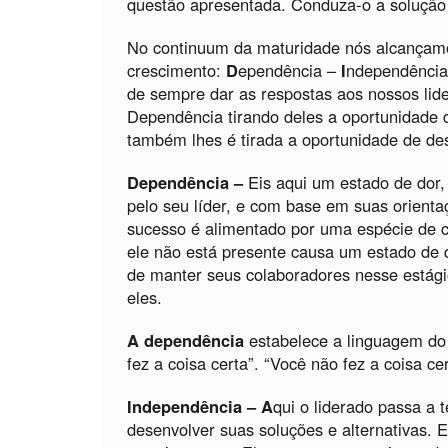
questão apresentada. Conduza-o a solução 
No continuum da maturidade nós alcançamo
crescimento:
D
ependência –
I
ndependênci
de sempre dar as respostas aos nossos li
Dependência tirando deles a oportunidade 
também lhes é tirada a oportunidade de des
Dependência –
Eis aqui um estado de dor,
pelo seu líder, e com base em suas orien
sucesso é alimentado por uma espécie de c
ele não está presente causa um estado de 
de manter seus colaboradores nesse estági
eles.
A dependência
estabelece a linguagem d
fez a coisa certa”. “Você não fez a coisa ce
Independência –
A
qui o liderado passa a 
desenvolver suas soluções e alternativas. 