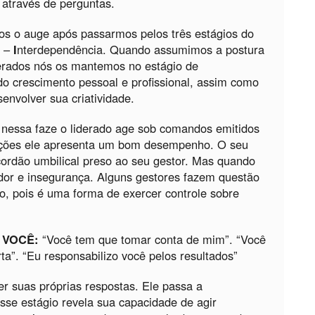
através de perguntas.
s o auge após passarmos pelos três estágios do
a –
I
nterdependência. Quando assumimos a postura
derados nós os mantemos no estágio de
do crescimento pessoal e profissional, assim como
envolver sua criatividade.
 nessa faze o liderado age sob comandos emitidos
tações ele apresenta um bom desempenho. O seu
ordão umbilical preso ao seu gestor. Mas quando
dor e insegurança. Alguns gestores fazem questão
o, pois é uma forma de exercer controle sobre
o
VOCÊ:
“Você tem que tomar conta de mim”. “Você
rta”. “Eu responsabilizo você pelos resultados”
ter suas próprias respostas. Ele passa a
Esse estágio revela sua capacidade de agir