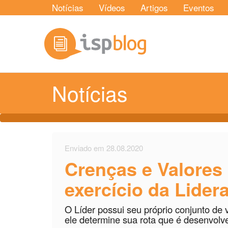
Notícias
Vídeos
Artigos
Eventos
Notícias
Enviado em 28.08.2020
Crenças e Valores
exercício da Lider
O Líder possui seu próprio conjunto de 
ele determine sua rota que é desenvolv