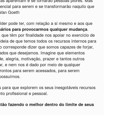
las aparentam e se tornarão pessoas piores. Mas
tencial para serem e se transformarão naquilo que
 Van Goeth
der pode ter, com relação a si mesmo e aos que
sários para provocarmos qualquer mudança
.
que têm por finalidade nos apoiar no exercício de
deia de que temos todos os recursos internos para
 corresponde dizer que somos capazes de forjar,
ltados que desejamos. Imagine que elementos
, alegria, motivação, prazer e tantos outros
r, e nem nos é dado por meio de qualquer
prontos para serem acessados, para serem
 possuímos.
s para que explorem os seus inesgotáveis recursos
to profissional e pessoal.
tão fazendo o melhor dentro do limite de seus