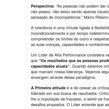
Perspectiva:
“As pessoas não podem dar o
não possui, não estou sendo apenas injusto
sensação de incompetência.”
Mário Ribeiro
A tolerância é uma virtude ligada à flexibili
incondicionalmente e por tempo indetermin
compreender os limites do outro e respeita
as suas crenças, capacidades e conhecimen
Um Líder de Alta Performance considera ve
que
“Os resultados que as pessoas prod
capacidades atuais”
.
Quando estamos orie
que marcam nossa liderança. Vejamos algum
enxergam através desse paradigma.
A Primeira atitude
é a de cessar as crític
liderado em sua busca de resultados. Crit
lhe a imputação de fracasso, e sentir-se f
desafios propostos. O Líder entende que a