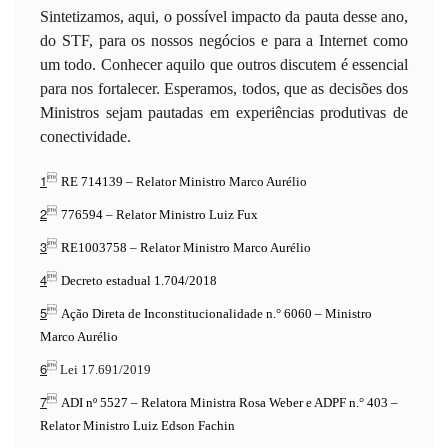
Sintetizamos, aqui, o possível impacto da pauta desse ano,
do STF, para os nossos negócios e para a Internet como
um todo. Conhecer aquilo que outros discutem é essencial
para nos fortalecer. Esperamos, todos, que as decisões dos
Ministros sejam pautadas em experiências produtivas de
conectividade.
1

RE 714139 – Relator Ministro Marco Aurélio
2

776594 – Relator Ministro Luiz Fux
3

RE1003758 – Relator Ministro Marco Aurélio
4

Decreto estadual 1.704/2018
5

Ação Direta de Inconstitucionalidade n.° 6060 – Ministro
Marco Aurélio
6

Lei 17.691/2019
7

ADI nº 5527 – Relatora Ministra Rosa Weber e ADPF n.° 403 –
Relator Ministro Luiz Edson Fachin