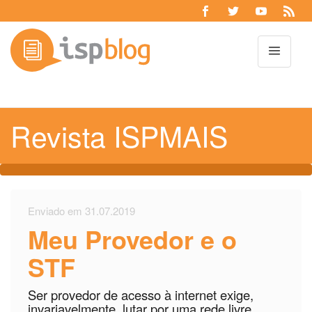
Toggl
Revista ISPMAIS
Enviado em 31.07.2019
Meu Provedor e o
STF
Ser provedor de acesso à internet exige,
invariavelmente, lutar por uma rede livre,