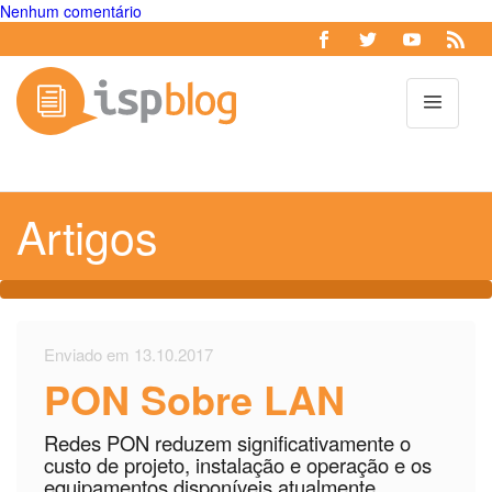
Nenhum comentário
Toggl
Artigos
Enviado em 13.10.2017
PON Sobre LAN
Redes PON reduzem significativamente o
custo de projeto, instalação e operação e os
equipamentos disponíveis atualmente