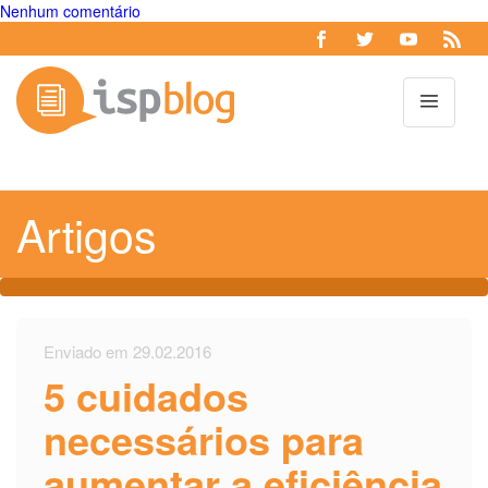
Nenhum comentário
Toggl
Artigos
Enviado em 29.02.2016
5 cuidados
necessários para
aumentar a eficiência